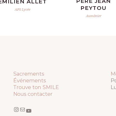
PÈRE JEAN
EMILIEN ALLET
PEYTOU
APS Lycée
Aumônier
Sacrements
M
Événements
Po
Trouve ton SMILE
Lu
Nous contacter
Instagram
E-mail
YouTube