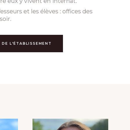
re eux y vivent en internat.
seurs et les élèves : offices des
soir.
 DE L'ÉTABLISSEMENT