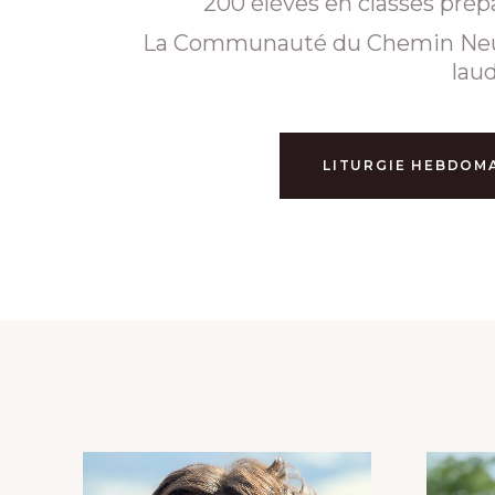
200 élèves en classes prépa
La Communauté du Chemin Neuf y h
laud
LITURGIE HEBDOM