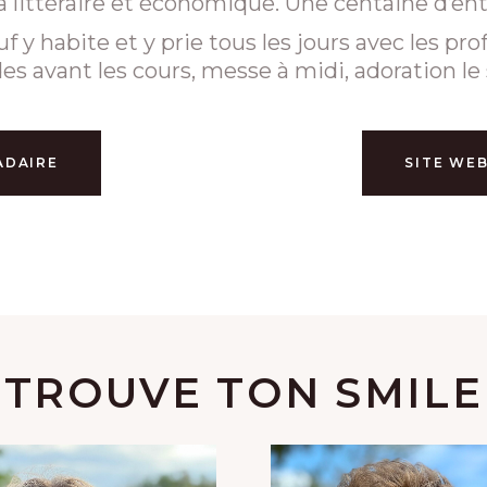
 littéraire et économique. Une centaine d’ent
abite et y prie tous les jours avec les profes
es avant les cours, messe à midi, adoration le 
ADAIRE
SITE WEB
TROUVE TON SMILE